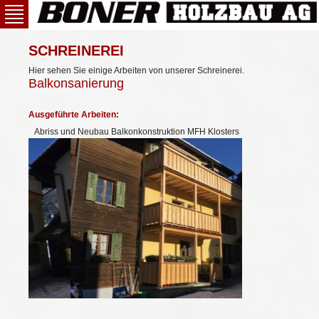
MAIN
Direkt
NAVIGATION
zum
Inhalt
Portrait
SCHREINEREI
Firmenportrait
Hier sehen Sie einige Arbeiten von unserer Schreinerei.
Referenzen
Balkonsanierung
Team
Zimmerei
Ausgeführte Arbeiten:
Abriss und Neubau Balkonkonstruktion MFH Klosters
Geschichte
Schreinerei
offene
Dienstjubiläum
Malerei
Home
Aktuell
Leistungen
News
Links
Kontakt
Vermietung
Stellen